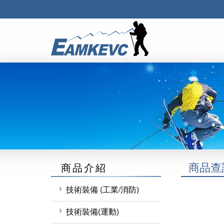
商品查
商品介紹
技術裝備 (工業/消防)
鉤環 連接環
技術裝備(運動)