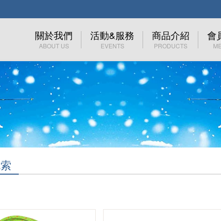
關於我們
活動&服務
商品介紹
會
ABOUT US
EVENTS
PRODUCTS
M
關於EAMKEVC
裝備租賃
技術裝備 (工業/消防)
會
關於玉米田
高山協作服務
技術裝備(運動)
加
里程碑
登山活動
服飾
忘
露營活動
鞋子
溯溪活動
帽子,頭巾
挽索
伊凱文登山學院
鈦製品
初階登山訓練營
背包 包類 袋類
戶外裝備檢查表
照明系列