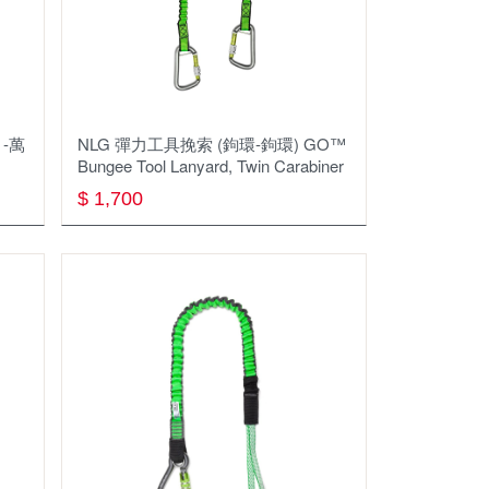
LIROSA
Namelessage
PETZL
-萬
NLG 彈⼒⼯具挽索 (鉤環-鉤環) GO™
Bungee Tool Lanyard, Twin Carabiner
SAL
$ 1,700
SUNNTO
SEA TO SUMMIT
SKYLOTEC
SNOW TRAVEL
WEN LIANG
輕旅人乾燥飯