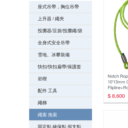
咬繩器.上升器
座式吊帶，胸位吊帶
頭盔 安全帽
上升器 / 繩夾
全身式吊帶
投擲器/豆袋/投擲繩/袋
繩索，挽索，牛尾繩
全身式安全吊帶
固定點
雪地、冰攀裝備
擔架/救援/逃生
快扣/快扣扁帶/保護套
Notch R
防墜器.止墜器
岩楔
10'13mm C
Flipline+R
座式吊帶，胸位吊帶
配件 工具
$ 8,600
下降器
繩梯
大掛鉤 鷹架鉤 大鉤挽索
繩索 挽索
座板
固定點 確保點 假支點