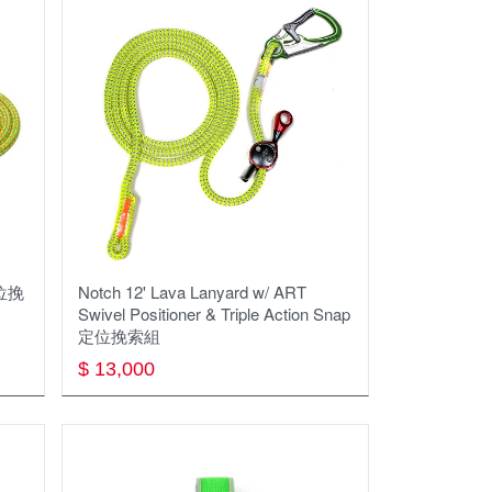
ECO VESSEL
MSR
THERM-A-REST
ISUKA
SEAL LINE
SAWYER
定位挽
Notch 12' Lava Lanyard w/ ART
Swivel Positioner & Triple Action Snap
KUPILKA
定位挽索組
PACK TOWL
$ 13,000
Outdoor Element
ALTO TECH