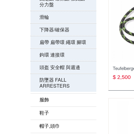
分力盤
裝備包袋 繩袋 繩筒
滑輪
繩索保護器/套
下降器/確保器
勢能吸收器 緩衝包 防墜
包
扁帶 扁帶環 繩環 腳環
扁帶 扁帶環 繩圈 腳環
鉤環 連接環
安全帽配件
頭盔 安全帽 與週邊
Teufelbe
$ 2,500
滑輪
防墜器 FALL
ARRESTERS
安全帶配件
服飾
繩梯/鋼絲梯
滑輪
鞋子
配件 工具
短褲
涼鞋
帽子,頭巾