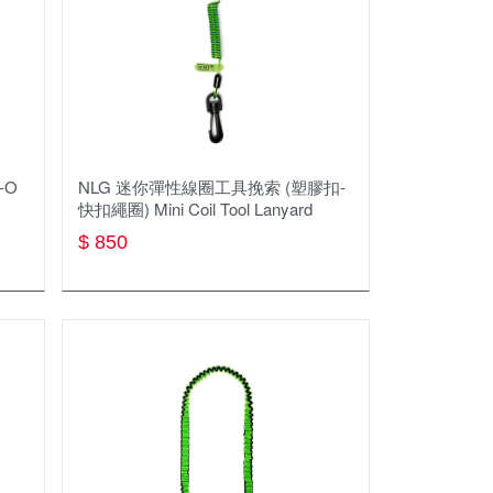
賽普勒斯
Fenix
GARMIN
Go Sport
-O
NLG 迷你彈性線圈⼯具挽索 (塑膠扣-
快扣繩圈) Mini Coil Tool Lanyard
GoHiking
$ 850
GoPro
HORA
Injinji
ISC
KONG
Leatherman