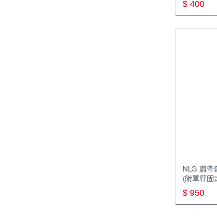
$ 400
NLG 扁帶套
(附單臂固
$ 950