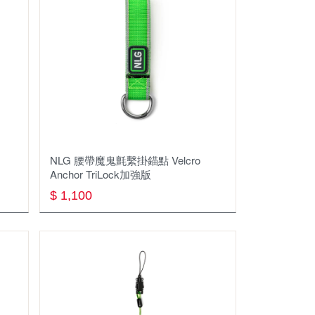
Aquapac
CARAVAN
HOUDINI
LEKI
SCARPA
B.R.
NLG 腰帶魔⿁氈繫掛錨點 Velcro
Anchor TriLock加強版
Black Diamond
$ 1,100
CamelBak
Campingace ARC 野樂
C.A.M.P.
Collonil