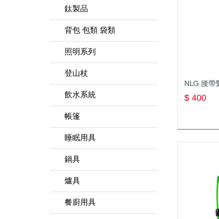
排汗長褲
中/高筒登山鞋
圓盤帽
鈦製品
軟殼 刷毛 保暖長褲
短筒健行鞋
鴨舌帽
鈦杯
背包 包類 袋類
兩件式防水長褲
溯溪鞋
保暖帽
鈦瓶
登山背包(30-49L)
照明系列
機能內衣褲
鞋類週邊
排汗頭巾
鈦餐具
molle配件包
照明用具週邊
登山杖
NLG 腰帶繫
保暖上衣
襪子
保暖頭巾
鈦鍋
登山背包(未滿30L)
頭燈
旋轉扣
飲水系統
$ 400
透氣排汗襯衫
圍巾
鈦盤
收納袋 旅行袋 盥洗包
營燈
快扣式
淨水濾水器
帳篷
長袖排汗衫
鈦碗
腰包 零錢包 小物袋
瓦斯燈
折疊式
水壺 水瓶
1~3人 帳篷
睡眠用具
短袖排汗衫
登頂包
手電筒
登山杖配件週邊
水袋
4人以上 帳篷
化纖睡袋 蓋毯
鍋具
雨衣 防水褲
單肩休閒背包
燈條
保溫瓶
炊事帳 客廳帳
睡袋內套
鍋具週邊
爐具
背心
側背包
水壺水袋週邊
衛浴帳
吊床與吊床週邊
不鏽鋼鍋
瓦斯爐
餐廚用具
羽絨外套
戰術背包
吸管水袋
帳篷週邊