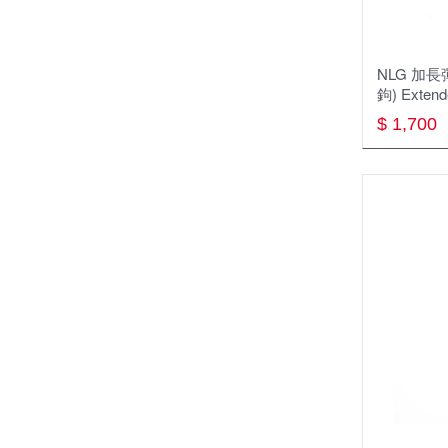
指北針
帽子
快乾毛巾
NLG 加
鉤) Extend
清潔 保養 維修
$ 1,700
扣具
腰帶
吹箭