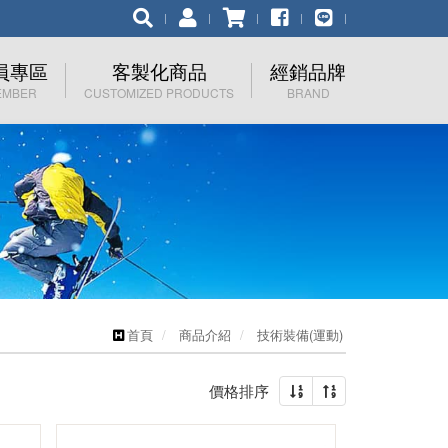
員專區
客製化商品
經銷品牌
EMBER
CUSTOMIZED PRODUCTS
BRAND
員登入
客製化流程簡介
品牌總覽
入會員
伊凱文
記密碼
RHINO 犀牛
KELTY JP
EuroSCHIRM
首頁
商品介紹
技術裝備(運動)
Nalgene
價格排序
HAD
F-Lite