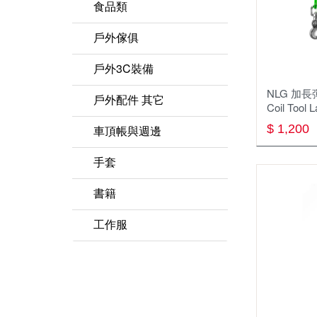
睡眠用具週邊
鋁合金鍋
瓦斯
匙叉筷
食品類
軟殼外套
背架式背包
天幕 地布
行軍床
聚熱強效鍋 效率系統鍋
卡式爐
鍋杓鏟
戶外傢俱
風衣外套
休閒背包
露宿袋
茶壺
汽化爐
餐廚網
桌
戶外3C裝備
保暖外套(刷毛 化纖)
背包週邊
枕頭
煎盤 烤盤
柴火爐 焚火台
NLG 加長
杯子
椅
戶外配件 其它
兩件式防水外套
Coil Tool 
登山背包(50L以上)
充氣睡墊
爐具週邊
保溫保冷袋、箱
層架系列
$ 1,200
護膝 綁腿 護脛
車頂帳與週邊
單件式防水外套
防水背包
折疊睡墊
蜘蛛爐(分離式瓦斯爐)
刀具
戶外傢俱週邊
雨傘
車頂帳
手套
羽絨睡袋 蓋毯
登頂爐(直立式瓦斯爐)
碗盤
工具鉗
車頂架
健行手套
書籍
刷毛睡袋 蓋毯
效率系統爐 高效能鍋爐
餐廚配件
手機或對講機防水袋
保暖手套
工作服
烤架
打火棒 打火石 點火器
技術防護手套
外套
戶外小物
衣服
哨 求生用具 急救用具
褲子