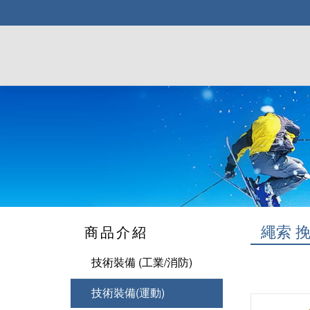
繩索 
商品介紹
技術裝備 (工業/消防)
鉤環 連接環
技術裝備(運動)