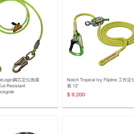
福爾摩莎登山學校
登山杖
飲水系統
帳篷
睡眠用具
鍋具
爐具
opeLogic鋼芯定位挽索
Notch Tropical Ivy Flipline 工作
ut-Resistant
索 12'
餐廚用具
ockgrab
$ 9,200
食品類
戶外傢俱
戶外3C裝備