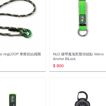
戶外配件 其它
車頂帳與週邊
手套
書籍
工作服
rger ringLOOP 摩擦抓結繩圈
NLG 腰帶魔⿁氈繫掛錨點 Velcro
Anchor BiLock
$ 800