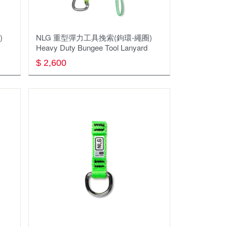
ELANWELL
Lowe Alpine
)
NLG 重型彈⼒⼯具挽索(鉤環-繩圈)
RACE ON
Heavy Duty Bungee Tool Lanyard
$ 2,600
GREGORY
Mountain Hardwear
LOWA
FIZAN
RAB
KASK