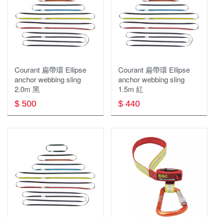
全身式安全吊帶
繩索，挽索，牛尾繩
雪地、冰攀裝備
固定點
快扣/快扣扁帶/保護套
擔架/救援/逃生
Courant 扁帶環 Ellipse
Courant 扁帶環 Ellipse
岩楔
防墜器.止墜器
anchor webbing sling
anchor webbing sling
2.0m 黑
1.5m 紅
配件 工具
座式吊帶，胸位吊帶
$ 500
$ 440
繩梯
下降器
繩索 挽索
大掛鉤 鷹架鉤 大鉤挽索
固定點 確保點 假支點 分力盤
座板
滑輪
裝備包袋 繩袋 繩筒
下降器/確保器
繩索保護器/套