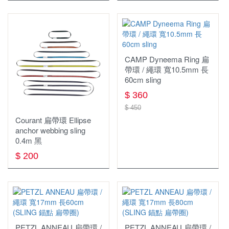
飲水系統
旋轉扣
頭燈
登山背包(未滿30L)
鈦鍋
保暖頭巾
襪子
保暖上衣
帳篷
淨水濾水器
快扣式
營燈
收納袋 旅行袋 盥洗包
鈦盤
圍巾
透氣排汗襯衫
睡眠用具
1~3人 帳篷
水壺 水瓶
折疊式
瓦斯燈
腰包 零錢包 小物袋
鈦碗
長袖排汗衫
CAMP Dyneema Ring 扁
鍋具
化纖睡袋 蓋毯
帶環 / 繩環 寬10.5mm 長
4人以上 帳篷
水袋
登山杖配件週邊
手電筒
登頂包
短袖排汗衫
60cm sling
爐具
鍋具週邊
睡袋內套
炊事帳 客廳帳
保溫瓶
燈條
單肩休閒背包
雨衣 防水褲
$ 360
$ 450
餐廚用具
瓦斯爐
不鏽鋼鍋
吊床與吊床週邊
衛浴帳
水壺水袋週邊
側背包
背心
Courant 扁帶環 Ellipse
anchor webbing sling
食品類
匙叉筷
瓦斯
鋁合金鍋
睡眠用具週邊
帳篷週邊
吸管水袋
戰術背包
羽絨外套
0.4m 黑
戶外傢俱
鍋杓鏟
卡式爐
聚熱強效鍋 效率系統鍋
行軍床
天幕 地布
$ 200
背架式背包
軟殼外套
戶外3C裝備
桌
餐廚網
汽化爐
茶壺
露宿袋
休閒背包
風衣外套
戶外配件 其它
椅
杯子
柴火爐 焚火台
煎盤 烤盤
枕頭
背包週邊
保暖外套(刷毛 化纖)
車頂帳與週邊
護膝 綁腿 護脛
層架系列
保溫保冷袋、箱
爐具週邊
充氣睡墊
登山背包(50L以上)
兩件式防水外套
PETZL ANNEAU 扁帶環 /
PETZL ANNEAU 扁帶環 /