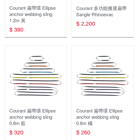
扁帶 扁帶環 繩環 腳環
勢能吸收器 緩衝包 防墜包
Courant 扁帶環 Ellipse
Courant 多功能搬運扁帶
anchor webbing sling
Sangle Rhinoevac
鉤環 連接環
扁帶 扁帶環 繩圈 腳環
1.2m 黃
$ 2,200
頭盔 安全帽 與週邊
安全帽配件
$ 380
防墜器 FALL ARRESTERS
滑輪
服飾
安全帶配件
鞋子
滑輪
繩梯/鋼絲梯
帽子,頭巾
涼鞋
短褲
配件 工具
鈦製品
圓盤帽
中/高筒登山鞋
排汗長褲
背包 包類 袋類
鈦杯
鴨舌帽
短筒健行鞋
軟殼 刷毛 保暖長褲
Courant 扁帶環 Ellipse
Courant 扁帶環 Ellipse
anchor webbing sling
anchor webbing sling
照明系列
登山背包(30-49L)
鈦瓶
保暖帽
溯溪鞋
兩件式防水長褲
0.8m 藍
0.6m 橘
登山杖
照明用具週邊
molle配件包
鈦餐具
排汗頭巾
鞋類週邊
$ 320
機能內衣褲
$ 260