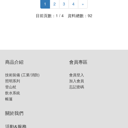
1
2
3
4
»
目前頁數：1 / 4 資料總數：92
商品介紹
會員專區
技術裝備 (工業/消防)
會員登入
照明系列
加入會員
登山杖
忘記密碼
飲水系統
帳篷
關於我們
活動&服務