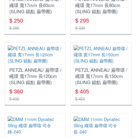
手套
車頂帳
繩環 寬17mm 長60cm
雨傘
繩環 寬17mm 長80cm
戶外傢俱週邊
刀具
蜘蛛爐(分離式瓦斯爐)
折疊睡墊
防水背包
單件式防水外套
(SLING 錨點 扁帶圈)
(SLING 錨點 扁帶圈)
書籍
健行手套
車頂架
工具鉗
碗盤
登頂爐(直立式瓦斯爐)
羽絨睡袋 蓋毯
$ 250
$ 295
$ 280
$ 330
工作服
保暖手套
手機或對講機防水袋
餐廚配件
效率系統爐 高效能鍋爐
刷毛睡袋 蓋毯
外套
技術防護手套
打火棒 打火石 點火器
烤架
衣服
戶外小物
褲子
PETZL ANNEAU 扁帶環 /
哨 求生用具 急救用具
PETZL ANNEAU 扁帶環 /
繩環 寬17mm 長120cm
繩環 寬17mm 長150cm
帽子
(SLING 錨點 扁帶圈)
(SLING 錨點 扁帶圈)
指北針
$ 360
$ 405
快乾毛巾
$ 400
$ 450
清潔 保養 維修
扣具
腰帶