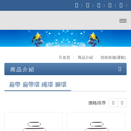
開啟
主選
單
首頁
商品介紹
技術裝備(運動)
商品介紹
技術裝備 (工業/消防)
扁帶 扁帶環 繩環 腳環
技術裝備(運動)
鉤環 連接環
價格排序
座式吊帶，胸位吊帶
咬繩器.上升器
上升器 / 繩夾
頭盔 安全帽
投擲器/豆袋/投擲繩/袋
全身式吊帶