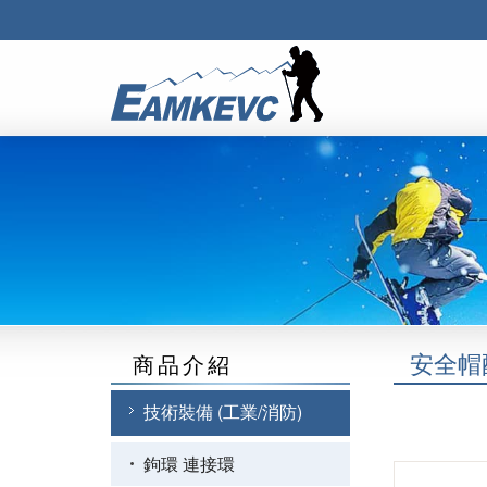
安全帽
商品介紹
技術裝備 (工業/消防)
鉤環 連接環