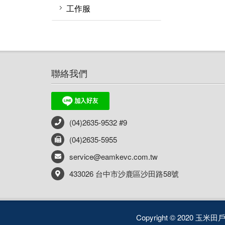
餐廚配件
手機或對講機防水袋
保暖手套
工作服
烤架
打火棒 打火石 點火器
技術防護手套
外套
戶外小物
衣服
哨 求生用具 急救用具
聯絡我們
褲子
指北針
帽子
快乾毛巾
(04)2635-9532 #9
清潔 保養 維修
(04)2635-5955
扣具
service@eamkevc.com.tw
腰帶
433026 台中市沙鹿區沙田路58號
吹箭
Copyright © 2020 玉米田戶