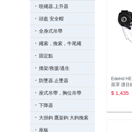
咬繩器.上升器
頭盔 安全帽
全身式吊帶
繩索，挽索，牛尾繩
固定點
擔架/救援/逃生
Edelrid 
防墜器.止墜器
面罩 護目
座式吊帶，胸位吊帶
$ 1,435
下降器
大掛鉤 鷹架鉤 大鉤挽索
座板