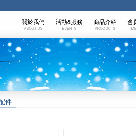
關於我們
活動&服務
商品介紹
會
ABOUT US
EVENTS
PRODUCTS
M
關於EAMKEVC
裝備租賃
技術裝備 (工業/消防)
會
關於玉米田
高山協作服務
技術裝備(運動)
加
里程碑
登山活動
服飾
忘
露營活動
鞋子
溯溪活動
帽子,頭巾
配件
伊凱文登山學院
鈦製品
初階登山訓練營
背包 包類 袋類
戶外裝備檢查表
照明系列