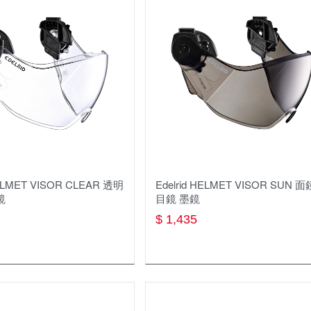
福爾摩莎登山學校
登山杖
飲水系統
帳篷
睡眠用具
鍋具
爐具
HELMET VISOR CLEAR 透明
Edelrid HELMET VISOR SUN 
鏡
目鏡 墨鏡
餐廚用具
$ 1,435
食品類
戶外傢俱
戶外3C裝備