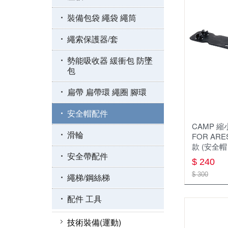
裝備包袋 繩袋 繩筒
繩索保護器/套
勢能吸收器 緩衝包 防墜
包
扁帶 扁帶環 繩圈 腳環
安全帽配件
CAMP 縮
滑輪
FOR ARE
款 (安全帽
安全帶配件
$ 240
$ 300
繩梯/鋼絲梯
配件 工具
技術裝備(運動)