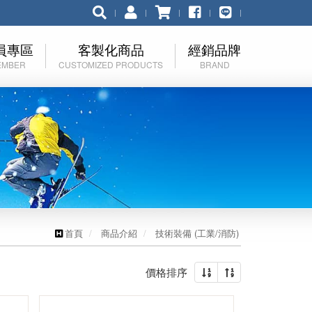
員專區
客製化商品
經銷品牌
EMBER
CUSTOMIZED PRODUCTS
BRAND
員登入
客製化流程簡介
品牌總覽
入會員
伊凱文
記密碼
RHINO 犀牛
KELTY JP
EuroSCHIRM
首頁
商品介紹
技術裝備 (工業/消防)
Nalgene
價格排序
HAD
F-Lite