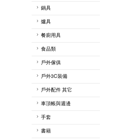
固定點 確保點 假支點
短袖排汗衫
登頂包
手電筒
登山杖配件週邊
水袋
4人以上 帳篷
分力盤
化纖睡袋 蓋毯
鍋具
雨衣 防水褲
單肩休閒背包
燈條
保溫瓶
炊事帳 客廳帳
滑輪
睡袋內套
鍋具週邊
爐具
背心
側背包
水壺水袋週邊
衛浴帳
下降器/確保器
吊床與吊床週邊
不鏽鋼鍋
瓦斯爐
餐廚用具
羽絨外套
戰術背包
吸管水袋
帳篷週邊
扁帶 扁帶環 繩環 腳環
睡眠用具週邊
鋁合金鍋
瓦斯
匙叉筷
食品類
軟殼外套
背架式背包
天幕 地布
鉤環 連接環
行軍床
聚熱強效鍋 效率系統鍋
卡式爐
鍋杓鏟
戶外傢俱
風衣外套
休閒背包
頭盔 安全帽 與週邊
露宿袋
茶壺
汽化爐
餐廚網
桌
戶外3C裝備
保暖外套(刷毛 化纖)
背包週邊
防墜器 FALL
枕頭
煎盤 烤盤
柴火爐 焚火台
杯子
椅
戶外配件 其它
ARRESTERS
兩件式防水外套
登山背包(50L以上)
充氣睡墊
爐具週邊
保溫保冷袋、箱
層架系列
護膝 綁腿 護脛
車頂帳與週邊
單件式防水外套
防水背包
折疊睡墊
蜘蛛爐(分離式瓦斯爐)
刀具
戶外傢俱週邊
雨傘
車頂帳
手套
羽絨睡袋 蓋毯
登頂爐(直立式瓦斯爐)
碗盤
工具鉗
車頂架
健行手套
書籍
刷毛睡袋 蓋毯
效率系統爐 高效能鍋爐