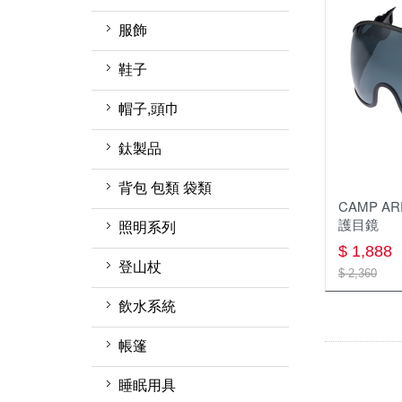
座式吊帶，胸位吊帶
服飾
上升器 / 繩夾
滑輪
鞋子
投擲器/豆袋/投擲繩/袋
短褲
涼鞋
帽子,頭巾
全身式安全吊帶
排汗長褲
中/高筒登山鞋
圓盤帽
鈦製品
雪地、冰攀裝備
軟殼 刷毛 保暖長褲
短筒健行鞋
鴨舌帽
鈦杯
背包 包類 袋類
CAMP AR
快扣/快扣扁帶/保護套
兩件式防水長褲
溯溪鞋
保暖帽
鈦瓶
護目鏡
登山背包(30-49L)
照明系列
$ 1,888
岩楔
機能內衣褲
鞋類週邊
排汗頭巾
鈦餐具
molle配件包
照明用具週邊
登山杖
$ 2,360
配件 工具
保暖上衣
襪子
保暖頭巾
鈦鍋
登山背包(未滿30L)
頭燈
旋轉扣
飲水系統
繩梯
透氣排汗襯衫
圍巾
鈦盤
收納袋 旅行袋 盥洗包
營燈
快扣式
淨水濾水器
帳篷
繩索 挽索
長袖排汗衫
鈦碗
腰包 零錢包 小物袋
瓦斯燈
折疊式
水壺 水瓶
1~3人 帳篷
睡眠用具