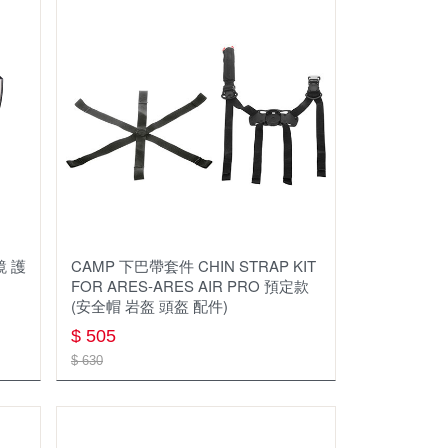
ECO VESSEL
MSR
THERM-A-REST
ISUKA
SEAL LINE
SAWYER
面鏡 護
CAMP 下巴帶套件 CHIN STRAP KIT
FOR ARES-ARES AIR PRO 預定款
KUPILKA
(安全帽 岩盔 頭盔 配件)
PACK TOWL
$ 505
$ 630
Outdoor Element
ALTO TECH