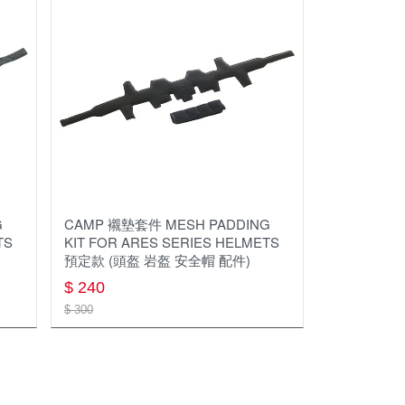
Aquapac
CARAVAN
HOUDINI
LEKI
SCARPA
B.R.
G
CAMP 襯墊套件 MESH PADDING
Black Diamond
TS
KIT FOR ARES SERIES HELMETS
預定款 (頭盔 岩盔 安全帽 配件)
CamelBak
$ 240
Campingace ARC 野樂
$ 300
C.A.M.P.
Collonil