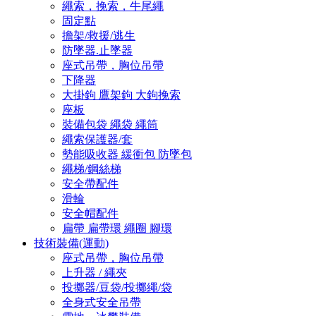
繩索，挽索，牛尾繩
固定點
擔架/救援/逃生
防墜器.止墜器
座式吊帶，胸位吊帶
下降器
大掛鉤 鷹架鉤 大鉤挽索
座板
裝備包袋 繩袋 繩筒
繩索保護器/套
勢能吸收器 緩衝包 防墜包
繩梯/鋼絲梯
安全帶配件
滑輪
安全帽配件
扁帶 扁帶環 繩圈 腳環
技術裝備(運動)
座式吊帶，胸位吊帶
上升器 / 繩夾
投擲器/豆袋/投擲繩/袋
全身式安全吊帶