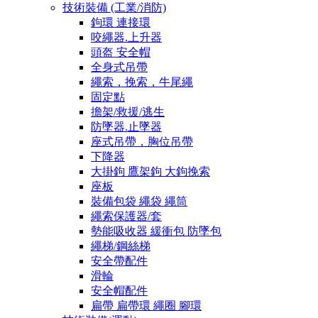
技術裝備 (工業/消防)
鉤環 連接環
咬繩器.上升器
頭盔 安全帽
全身式吊帶
繩索，挽索，牛尾繩
固定點
擔架/救援/逃生
防墜器.止墜器
座式吊帶，胸位吊帶
下降器
大掛鉤 鷹架鉤 大鉤挽索
座板
裝備包袋 繩袋 繩筒
繩索保護器/套
勢能吸收器 緩衝包 防墜包
繩梯/鋼絲梯
安全帶配件
滑輪
安全帽配件
扁帶 扁帶環 繩圈 腳環