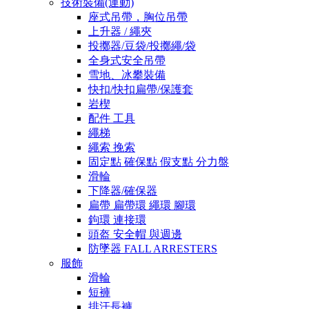
技術裝備(運動)
座式吊帶，胸位吊帶
上升器 / 繩夾
投擲器/豆袋/投擲繩/袋
全身式安全吊帶
雪地、冰攀裝備
快扣/快扣扁帶/保護套
岩楔
配件 工具
繩梯
繩索 挽索
固定點 確保點 假支點 分力盤
滑輪
下降器/確保器
扁帶 扁帶環 繩環 腳環
鉤環 連接環
頭盔 安全帽 與週邊
防墜器 FALL ARRESTERS
服飾
滑輪
短褲
排汗長褲