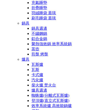
充氣睡墊
折疊睡墊
羽絨睡袋 蓋毯
刷毛睡袋 蓋毯
鍋具
鍋具週邊
不鏽鋼鍋
鋁合金鍋
聚熱強效鍋 效率系統鍋
茶壺
煎盤 烤盤
爐具
瓦斯爐
瓦斯
卡式爐
汽化爐
柴火爐 焚火台
爐具週邊
蜘蛛爐(分離式瓦斯爐)
登頂爐(直立式瓦斯爐)
效率系統爐 高效能鍋爐