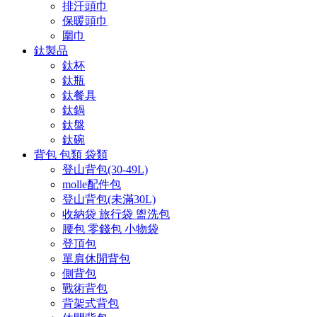
排汗頭巾
保暖頭巾
圍巾
鈦製品
鈦杯
鈦瓶
鈦餐具
鈦鍋
鈦盤
鈦碗
背包 包類 袋類
登山背包(30-49L)
molle配件包
登山背包(未滿30L)
收納袋 旅行袋 盥洗包
腰包 零錢包 小物袋
登頂包
單肩休閒背包
側背包
戰術背包
背架式背包