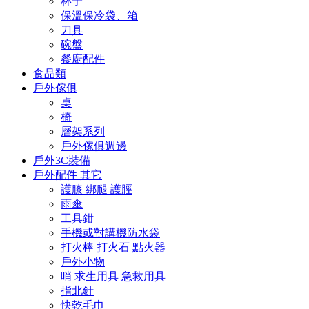
杯子
保溫保冷袋、箱
刀具
碗盤
餐廚配件
食品類
戶外傢俱
桌
椅
層架系列
戶外傢俱週邊
戶外3C裝備
戶外配件 其它
護膝 綁腿 護脛
雨傘
工具鉗
手機或對講機防水袋
打火棒 打火石 點火器
戶外小物
哨 求生用具 急救用具
指北針
快乾毛巾