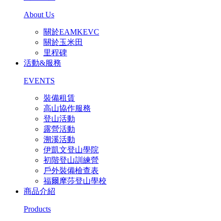
About Us
關於EAMKEVC
關於玉米田
里程碑
活動&服務
EVENTS
裝備租賃
高山協作服務
登山活動
露營活動
溯溪活動
伊凱文登山學院
初階登山訓練營
戶外裝備檢查表
福爾摩莎登山學校
商品介紹
Products