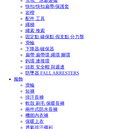
雪地、冰攀裝備
快扣/快扣扁帶/保護套
岩楔
配件 工具
繩梯
繩索 挽索
固定點 確保點 假支點 分力盤
滑輪
下降器/確保器
扁帶 扁帶環 繩環 腳環
鉤環 連接環
頭盔 安全帽 與週邊
防墜器 FALL ARRESTERS
服飾
滑輪
短褲
排汗長褲
軟殼 刷毛 保暖長褲
兩件式防水長褲
機能內衣褲
保暖上衣
透氣排汗襯衫