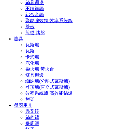
鍋具週邊
不鏽鋼鍋
鋁合金鍋
聚熱強效鍋 效率系統鍋
茶壺
煎盤 烤盤
爐具
瓦斯爐
瓦斯
卡式爐
汽化爐
柴火爐 焚火台
爐具週邊
蜘蛛爐(分離式瓦斯爐)
登頂爐(直立式瓦斯爐)
效率系統爐 高效能鍋爐
烤架
餐廚用具
匙叉筷
鍋杓鏟
餐廚網