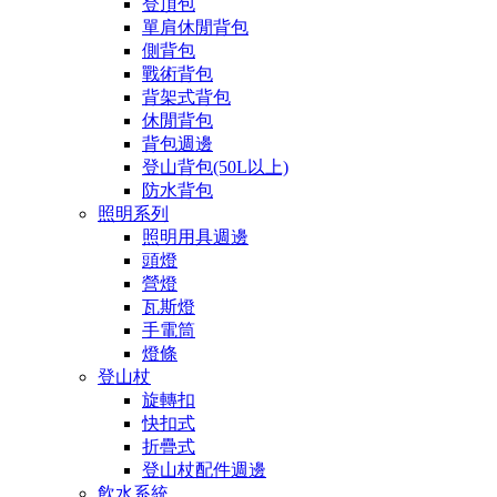
登頂包
單肩休閒背包
側背包
戰術背包
背架式背包
休閒背包
背包週邊
登山背包(50L以上)
防水背包
照明系列
照明用具週邊
頭燈
營燈
瓦斯燈
手電筒
燈條
登山杖
旋轉扣
快扣式
折疊式
登山杖配件週邊
飲水系統