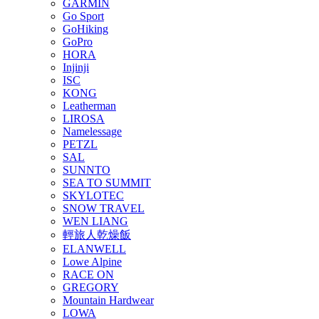
GARMIN
Go Sport
GoHiking
GoPro
HORA
Injinji
ISC
KONG
Leatherman
LIROSA
Namelessage
PETZL
SAL
SUNNTO
SEA TO SUMMIT
SKYLOTEC
SNOW TRAVEL
WEN LIANG
輕旅人乾燥飯
ELANWELL
Lowe Alpine
RACE ON
GREGORY
Mountain Hardwear
LOWA