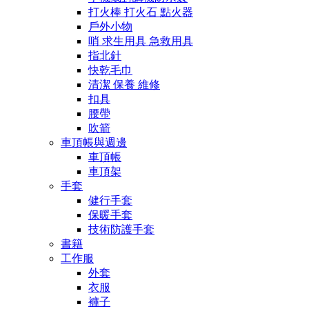
打火棒 打火石 點火器
戶外小物
哨 求生用具 急救用具
指北針
快乾毛巾
清潔 保養 維修
扣具
腰帶
吹箭
車頂帳與週邊
車頂帳
車頂架
手套
健行手套
保暖手套
技術防護手套
書籍
工作服
外套
衣服
褲子