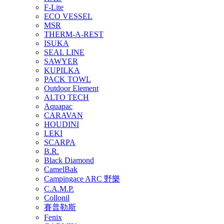
F-Lite
ECO VESSEL
MSR
THERM-A-REST
ISUKA
SEAL LINE
SAWYER
KUPILKA
PACK TOWL
Outdoor Element
ALTO TECH
Aquapac
CARAVAN
HOUDINI
LEKI
SCARPA
B.R.
Black Diamond
CamelBak
Campingace ARC 野樂
C.A.M.P.
Collonil
賽普勒斯
Fenix