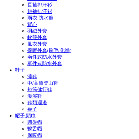
長袖排汗衫
短袖排汗衫
雨衣 防水褲
背心
羽絨外套
軟殼外套
風衣外套
保暖外套(刷毛 化纖)
兩件式防水外套
單件式防水外套
鞋子
涼鞋
中/高筒登山鞋
短筒健行鞋
溯溪鞋
鞋類週邊
襪子
帽子,頭巾
圓盤帽
鴨舌帽
保暖帽