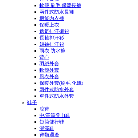
軟殼 刷毛 保暖長褲
兩件式防水長褲
機能內衣褲
保暖上衣
透氣排汗襯衫
長袖排汗衫
短袖排汗衫
雨衣 防水褲
背心
羽絨外套
軟殼外套
風衣外套
保暖外套(刷毛 化纖)
兩件式防水外套
單件式防水外套
鞋子
涼鞋
中/高筒登山鞋
短筒健行鞋
溯溪鞋
鞋類週邊