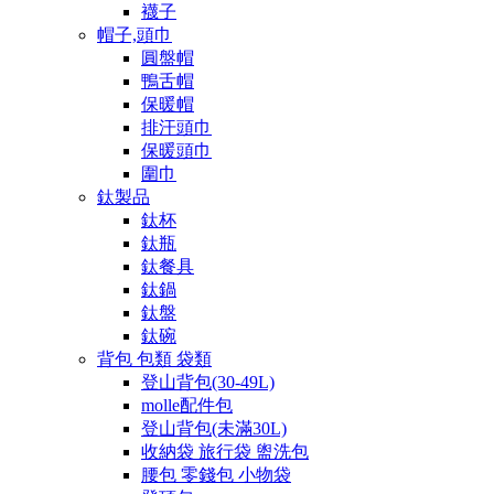
襪子
帽子,頭巾
圓盤帽
鴨舌帽
保暖帽
排汗頭巾
保暖頭巾
圍巾
鈦製品
鈦杯
鈦瓶
鈦餐具
鈦鍋
鈦盤
鈦碗
背包 包類 袋類
登山背包(30-49L)
molle配件包
登山背包(未滿30L)
收納袋 旅行袋 盥洗包
腰包 零錢包 小物袋