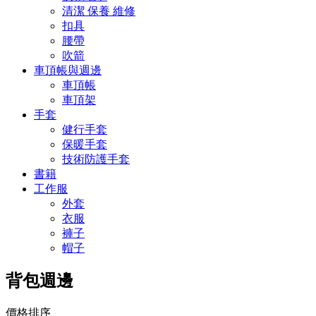
清潔 保養 維修
扣具
腰帶
吹箭
車頂帳與週邊
車頂帳
車頂架
手套
健行手套
保暖手套
技術防護手套
書籍
工作服
外套
衣服
褲子
帽子
背包週邊
價格排序