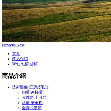
Previous
Next
首頁
商品介紹
背包 包類 袋類
商品介紹
技術裝備 (工業/消防)
鉤環 連接環
咬繩器.上升器
頭盔 安全帽
全身式吊帶