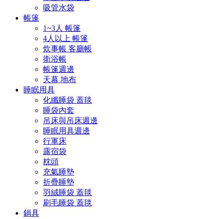
吸管水袋
帳篷
1~3人 帳篷
4人以上 帳篷
炊事帳 客廳帳
衛浴帳
帳篷週邊
天幕 地布
睡眠用具
化纖睡袋 蓋毯
睡袋內套
吊床與吊床週邊
睡眠用具週邊
行軍床
露宿袋
枕頭
充氣睡墊
折疊睡墊
羽絨睡袋 蓋毯
刷毛睡袋 蓋毯
鍋具