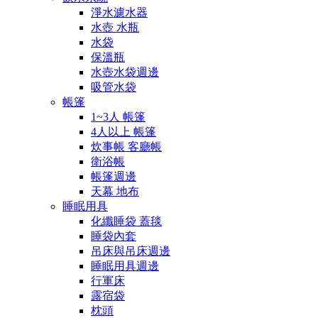
淨水濾水器
水壺 水瓶
水袋
保溫瓶
水壺水袋週邊
吸管水袋
帳篷
1~3人 帳篷
4人以上 帳篷
炊事帳 客廳帳
衛浴帳
帳篷週邊
天幕 地布
睡眠用具
化纖睡袋 蓋毯
睡袋內套
吊床與吊床週邊
睡眠用具週邊
行軍床
露宿袋
枕頭