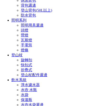
休閒背包
背包週邊
登山背包(50L以上)
防水背包
照明系列
照明用具週邊
頭燈
營燈
瓦斯燈
手電筒
燈條
登山杖
旋轉扣
快扣式
折疊式
登山杖配件週邊
飲水系統
淨水濾水器
水壺 水瓶
水袋
保溫瓶
水壺水袋週邊