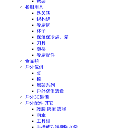
烤架
餐廚用具
匙叉筷
鍋杓鏟
餐廚網
杯子
保溫保冷袋、箱
刀具
碗盤
餐廚配件
食品類
戶外傢俱
桌
椅
層架系列
戶外傢俱週邊
戶外3C裝備
戶外配件 其它
護膝 綁腿 護脛
雨傘
工具鉗
手機或對講機防水袋