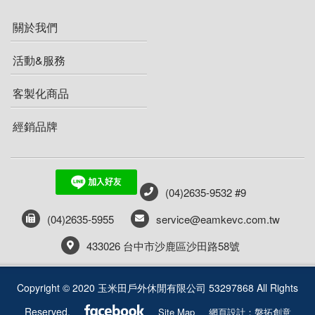
車頂帳與週邊
護膝 綁腿 護脛
層架系列
保溫保冷袋、箱
爐具週邊
充氣睡墊
登山背包(50L以上)
關於我們
手套
車頂帳
雨傘
戶外傢俱週邊
刀具
蜘蛛爐(分離式瓦斯爐)
折疊睡墊
防水背包
活動&服務
書籍
健行手套
車頂架
工具鉗
碗盤
登頂爐(直立式瓦斯爐)
羽絨睡袋 蓋毯
客製化商品
工作服
保暖手套
手機或對講機防水袋
餐廚配件
效率系統爐 高效能鍋爐
刷毛睡袋 蓋毯
經銷品牌
外套
技術防護手套
打火棒 打火石 點火器
烤架
衣服
戶外小物
褲子
哨 求生用具 急救用具
(04)2635-9532 #9
帽子
指北針
(04)2635-5955
service@eamkevc.com.tw
433026 台中市沙鹿區沙田路58號
快乾毛巾
清潔 保養 維修
Copyright © 2020 玉米田戶外休閒有限公司 53297868 All Rights
扣具
Reserved.
Site Map
網頁設計：磐拓創意