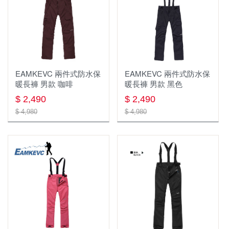
排汗長褲
全身式安全吊帶
繩索，挽索，牛尾繩
軟殼 刷毛 保暖長褲
雪地、冰攀裝備
固定點
兩件式防水長褲
快扣/快扣扁帶/保護套
擔架/救援/逃生
EAMKEVC 兩件式防水保
EAMKEVC 兩件式防水保
機能內衣褲
岩楔
防墜器.止墜器
暖長褲 男款 咖啡
暖長褲 男款 黑色
$ 2,490
$ 2,490
保暖上衣
配件 工具
座式吊帶，胸位吊帶
$ 4,980
$ 4,980
透氣排汗襯衫
繩梯
下降器
長袖排汗衫
繩索 挽索
大掛鉤 鷹架鉤 大鉤挽索
短袖排汗衫
固定點 確保點 假支點 分力盤
座板
雨衣 防水褲
滑輪
裝備包袋 繩袋 繩筒
背心
下降器/確保器
繩索保護器/套