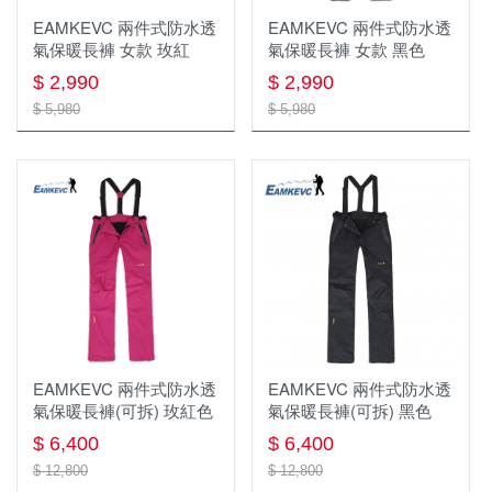
羽絨外套
扁帶 扁帶環 繩環 腳環
勢能吸收器 緩衝包 防墜包
EAMKEVC 兩件式防水透
EAMKEVC 兩件式防水透
氣保暖長褲 女款 玫紅
氣保暖長褲 女款 黑色
軟殼外套
鉤環 連接環
繩梯/鋼絲梯
$ 2,990
$ 2,990
風衣外套
頭盔 安全帽 與週邊
安全帶配件
$ 5,980
$ 5,980
保暖外套(刷毛 化纖)
防墜器 FALL ARRESTERS
滑輪
兩件式防水外套
安全帽配件
單件式防水外套
扁帶 扁帶環 繩圈 腳環
鞋子
帽子,頭巾
涼鞋
鈦製品
圓盤帽
中/高筒登山鞋
EAMKEVC 兩件式防水透
EAMKEVC 兩件式防水透
氣保暖長褲(可拆) 玫紅色
氣保暖長褲(可拆) 黑色
背包 包類 袋類
鈦杯
鴨舌帽
短筒健行鞋
$ 6,400
$ 6,400
照明系列
登山背包(30-49L)
鈦瓶
保暖帽
溯溪鞋
$ 12,800
$ 12,800