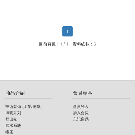
登山杖
照明用具週邊
molle配件包
鈦餐具
排汗頭巾
鞋類週邊
飲水系統
旋轉扣
頭燈
登山背包(未滿30L)
鈦鍋
保暖頭巾
襪子
帳篷
淨水濾水器
快扣式
營燈
收納袋 旅行袋 盥洗包
鈦盤
圍巾
1
睡眠用具
1~3人 帳篷
水壺 水瓶
折疊式
瓦斯燈
腰包 零錢包 小物袋
鈦碗
目前頁數：1 / 1 資料總數：6
鍋具
化纖睡袋 蓋毯
4人以上 帳篷
水袋
登山杖配件週邊
手電筒
登頂包
爐具
鍋具週邊
睡袋內套
炊事帳 客廳帳
保溫瓶
燈條
單肩休閒背包
餐廚用具
瓦斯爐
不鏽鋼鍋
吊床與吊床週邊
衛浴帳
水壺水袋週邊
側背包
食品類
匙叉筷
瓦斯
鋁合金鍋
睡眠用具週邊
帳篷週邊
吸管水袋
商品介紹
會員專區
戰術背包
戶外傢俱
鍋杓鏟
卡式爐
聚熱強效鍋 效率系統鍋
行軍床
天幕 地布
背架式背包
技術裝備 (工業/消防)
會員登入
照明系列
加入會員
戶外3C裝備
桌
餐廚網
汽化爐
茶壺
露宿袋
休閒背包
登山杖
忘記密碼
飲水系統
戶外配件 其它
椅
杯子
柴火爐 焚火台
煎盤 烤盤
枕頭
背包週邊
帳篷