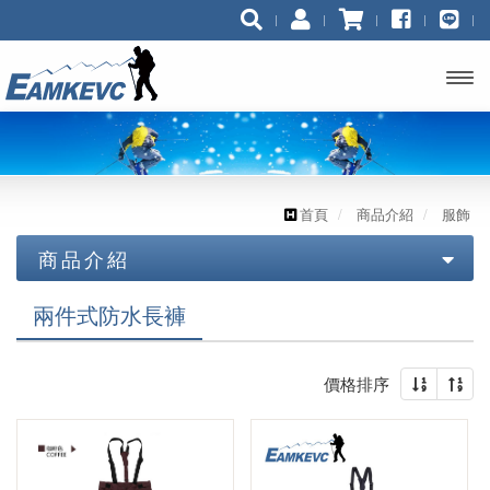
開啟
主選
單
首頁
商品介紹
服飾
商品介紹
技術裝備 (工業/消防)
兩件式防水長褲
技術裝備(運動)
鉤環 連接環
價格排序
服飾
座式吊帶，胸位吊帶
咬繩器.上升器
滑輪
上升器 / 繩夾
頭盔 安全帽
短褲
投擲器/豆袋/投擲繩/袋
全身式吊帶