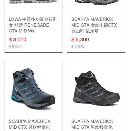
頭燈
登山背包(未滿30L)
鈦鍋
保暖頭巾
羽絨外套
扁帶 扁帶環 繩環 腳環
勢能吸收器 緩衝包 防墜包
帳篷
淨水濾水器
快扣式
營燈
收納袋 旅行袋 盥洗包
鈦盤
圍巾
軟殼外套
鉤環 連接環
扁帶 扁帶環 繩圈 腳環
LOWA 中筒多功能健行鞋
SCARPA MAVERICK
睡眠用具
1~3人 帳篷
水壺 水瓶
折疊式
瓦斯燈
女 煙藍 RENEGADE
腰包 零錢包 小物袋
MID GTX 女款中筒GTX
鈦碗
風衣外套
頭盔 安全帽 與週邊
安全帽配件
GTX MID Ws
登山鞋 鼠尾草
鍋具
化纖睡袋 蓋毯
4人以上 帳篷
水袋
登山杖配件週邊
手電筒
登頂包
保暖外套(刷毛 化纖)
防墜器 FALL ARRESTERS
滑輪
$ 8,010
$ 5,300
$ 8,900
爐具
鍋具週邊
$ 6,625
睡袋內套
炊事帳 客廳帳
保溫瓶
燈條
單肩休閒背包
兩件式防水外套
安全帶配件
餐廚用具
瓦斯爐
不鏽鋼鍋
吊床與吊床週邊
衛浴帳
水壺水袋週邊
側背包
單件式防水外套
繩梯/鋼絲梯
食品類
匙叉筷
瓦斯
鋁合金鍋
睡眠用具週邊
帳篷週邊
吸管水袋
戰術背包
配件 工具
戶外傢俱
鍋杓鏟
卡式爐
聚熱強效鍋 效率系統鍋
行軍床
天幕 地布
背架式背包
戶外3C裝備
桌
餐廚網
汽化爐
茶壺
露宿袋
休閒背包
戶外配件 其它
椅
杯子
柴火爐 焚火台
煎盤 烤盤
枕頭
背包週邊
車頂帳與週邊
護膝 綁腿 護脛
層架系列
保溫保冷袋、箱
SCARPA MAVERICK
爐具週邊
SCARPA MAVERICK
充氣睡墊
登山背包(50L以上)
MID GTX 男款輕量化
MID GTX 男款輕量化