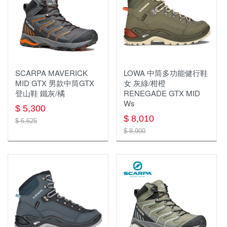
中/高筒登山鞋
排汗長褲
全身式安全吊帶
繩索，挽索，牛尾繩
短筒健行鞋
軟殼 刷毛 保暖長褲
雪地、冰攀裝備
固定點
溯溪鞋
兩件式防水長褲
快扣/快扣扁帶/保護套
擔架/救援/逃生
SCARPA MAVERICK
LOWA 中筒多功能健行鞋
鞋類週邊
機能內衣褲
岩楔
防墜器.止墜器
MID GTX 男款中筒GTX
女 灰綠/柑橙
登山鞋 鐵灰/橘
RENEGADE GTX MID
襪子
保暖上衣
配件 工具
Ws
座式吊帶，胸位吊帶
$ 5,300
$ 8,010
$ 6,625
帽子,頭巾
透氣排汗襯衫
繩梯
下降器
$ 8,900
鈦製品
圓盤帽
長袖排汗衫
繩索 挽索
大掛鉤 鷹架鉤 大鉤挽索
背包 包類 袋類
鈦杯
鴨舌帽
短袖排汗衫
固定點 確保點 假支點 分力盤
座板
照明系列
登山背包(30-49L)
鈦瓶
保暖帽
雨衣 防水褲
滑輪
裝備包袋 繩袋 繩筒
登山杖
照明用具週邊
molle配件包
鈦餐具
排汗頭巾
背心
下降器/確保器
繩索保護器/套
飲水系統
旋轉扣